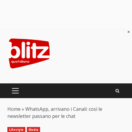
×
Skip
to
content
PRIMARY
MENU
Home
»
WhatsApp, arrivano i Canali: così le
newsletter passano per le chat
Lifestyle
Media