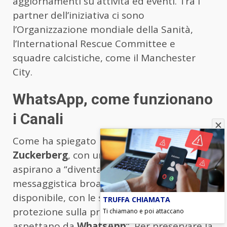
aggiornamenti su attività ed eventi. Tra i
partner dell’iniziativa ci sono
l’Organizzazione mondiale della Sanità,
l’International Rescue Committee e
squadre calcistiche, come il Manchester
City.
WhatsApp, come funzionano
i Canali
Come ha spiegato il Ceo di Meta,
Mark
Zuckerberg
, con un post online, i Canali
aspirano a “diventare il prodotto di
messaggistica broadcast più sicuro
disponibile, con le solide misure di
TRUFFA CHIAMATA
protezione sulla privacy che le persone si
Ti chiamano e poi attaccano
aspettano da
WhatsApp
“. Per preservare la