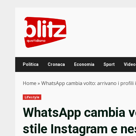
Skip
to
content
Politica
Cronaca
Economia
Sport
Video
Home
»
WhatsApp cambia volto: arrivano i profili 
Lifestyle
WhatsApp cambia volt
stile Instagram e n