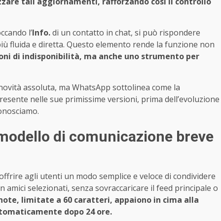
zzare tali aggiornamenti, rafforzando così il controllo
ccando l’
Info.
di un contatto in chat, si può rispondere
ù fluida e diretta. Questo elemento rende la funzione non
oni di indisponibilità, ma anche uno strumento per
novità assoluta, ma WhatsApp sottolinea come la
resente nelle sue primissime versioni, prima dell’evoluzione
conosciamo.
 modello di comunicazione breve
ffrire agli utenti un modo semplice e veloce di condividere
amici selezionati, senza sovraccaricare il feed principale o
ote, limitate a 60 caratteri, appaiono in cima alla
automaticamente dopo 24 ore.