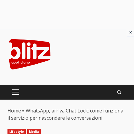
×
Skip
to
content
PRIMARY
MENU
Home
»
WhatsApp, arriva Chat Lock: come funziona
il servizio per nascondere le conversazioni
Lifestyle
Media