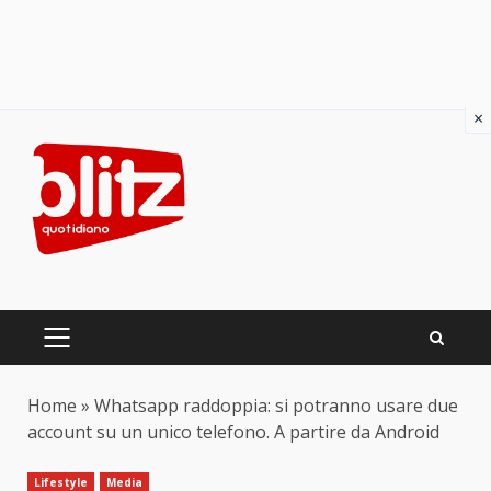
×
Skip
to
content
PRIMARY
MENU
Home
»
Whatsapp raddoppia: si potranno usare due
account su un unico telefono. A partire da Android
Lifestyle
Media