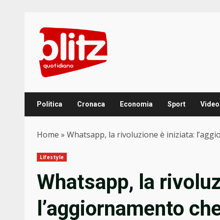
Skip
to
content
Politica
Cronaca
Economia
Sport
Video
Home
»
Whatsapp, la rivoluzione è iniziata: l’ag
Lifestyle
Whatsapp, la rivoluz
l’aggiornamento che