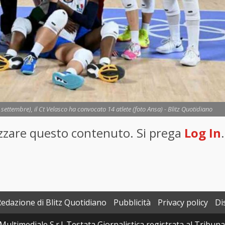
 settembre), il Ct Velasco ha convocato 14 atlete (foto Ansa) - Blitz Quotidiano
lizzare questo contenuto. Si prega
Log In
.
Redazione di Blitz Quotidiano
Pubblicità
Privacy policy
Di
Multimediale S.r.l. Testata Giornalistica registrata al Tribun