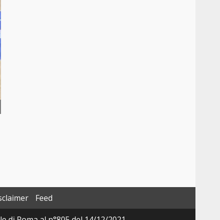
sclaimer
Feed
ale di Roma al n°805 del 14/12/2021