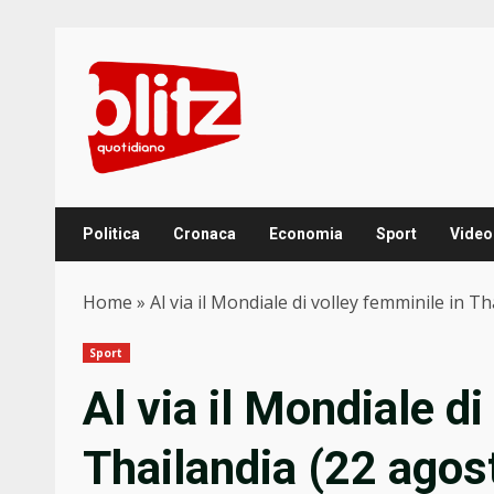
Skip
to
content
Politica
Cronaca
Economia
Sport
Video
Home
»
Al via il Mondiale di volley femminile in T
Sport
Al via il Mondiale di
Thailandia (22 agost