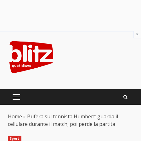
×
Skip
to
content
PRIMARY
MENU
Home
»
Bufera sul tennista Humbert: guarda il
cellulare durante il match, poi perde la partita
Sport