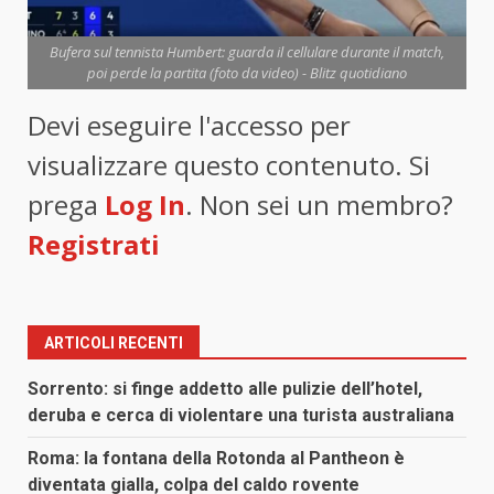
Bufera sul tennista Humbert: guarda il cellulare durante il match,
poi perde la partita (foto da video) - Blitz quotidiano
Devi eseguire l'accesso per
visualizzare questo contenuto. Si
prega
Log In
. Non sei un membro?
Registrati
ARTICOLI RECENTI
Sorrento: si finge addetto alle pulizie dell’hotel,
deruba e cerca di violentare una turista australiana
Roma: la fontana della Rotonda al Pantheon è
diventata gialla, colpa del caldo rovente