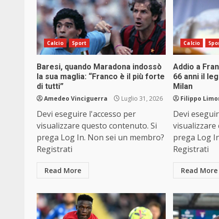
Calcio
Sport
Calcio
Spo
Baresi, quando Maradona indossò
Addio a Fran
la sua maglia: “Franco è il più forte
66 anni il l
di tutti”
Milan
Amedeo Vinciguerra
Luglio 31, 2026
Filippo Limo
Devi eseguire l'accesso per
Devi eseguir
visualizzare questo contenuto. Si
visualizzare
prega Log In. Non sei un membro?
prega Log I
Registrati
Registrati
Read More
Read More