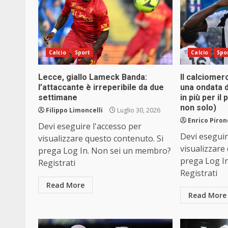
Calcio
Sport
Calcio
Spo
Lecce, giallo Lameck Banda:
Il calciomerc
l’attaccante è irreperibile da due
una ondata d
settimane
in più per i
non solo)
Filippo Limoncelli
Luglio 30, 2026
Enrico Piron
Devi eseguire l'accesso per
Devi eseguir
visualizzare questo contenuto. Si
visualizzare
prega Log In. Non sei un membro?
prega Log I
Registrati
Registrati
Read More
Read More