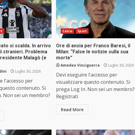
rt
Calcio
Sport
ato si scalda. In arrivo
Ore di ansia per Franco Baresi, il
i stranieri. Problema
Milan: “False le notizie sulla sua
l presidente Malagò (e
morte”
Amedeo Vinciguerra
Luglio 30, 2026
dini
Luglio 30, 2026
Devi eseguire l'accesso per
e l'accesso per
visualizzare questo contenuto. Si
 questo contenuto. Si
prega Log In. Non sei un membro?
n. Non sei un membro?
Registrati
Read More