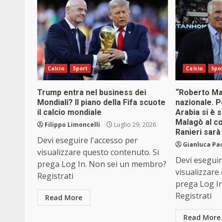
Calcio
Sport
Calcio
Spo
Trump entra nel business dei
“Roberto Manc
Mondiali? Il piano della Fifa scuote
nazionale. P
il calcio mondiale
Arabia si è s
Malagò al co
Filippo Limoncelli
Luglio 29, 2026
Ranieri sarà
Devi eseguire l'accesso per
Gianluca Pa
visualizzare questo contenuto. Si
Devi eseguir
prega Log In. Non sei un membro?
visualizzare
Registrati
prega Log I
Registrati
Read More
Read More