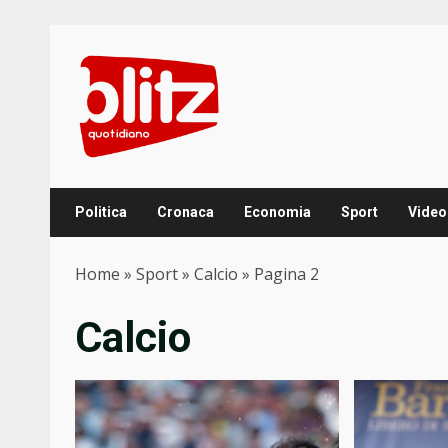
Skip
to
content
Politica
Cronaca
Economia
Sport
Video
Home
»
Sport
»
Calcio
»
Pagina 2
Calcio