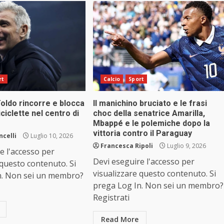
rt
Calcio
Sport
oldo rincorre e blocca
Il manichino bruciato e le frasi
iciclette nel centro di
choc della senatrice Amarilla,
Mbappé e le polemiche dopo la
vittoria contro il Paraguay
ncelli
Luglio 10, 2026
Francesca Ripoli
Luglio 9, 2026
e l'accesso per
Devi eseguire l'accesso per
 questo contenuto. Si
visualizzare questo contenuto. Si
n. Non sei un membro?
prega Log In. Non sei un membro?
Registrati
Read More