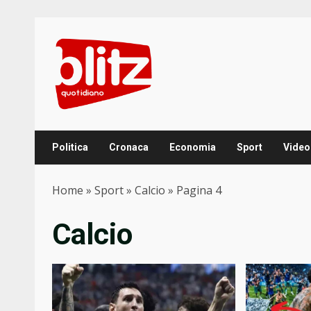
Skip
to
content
Politica
Cronaca
Economia
Sport
Video
Home
»
Sport
»
Calcio
»
Pagina 4
Calcio