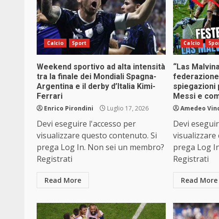
Calcio
Sport
Calcio
Spo
Weekend sportivo ad alta intensità
“Las Malvina
tra la finale dei Mondiali Spagna-
federazione
Argentina e il derby d’Italia Kimi-
spiegazioni 
Ferrari
Messi e co
Enrico Pirondini
Luglio 17, 2026
Amedeo Vin
Devi eseguire l'accesso per
Devi eseguir
visualizzare questo contenuto. Si
visualizzare
prega Log In. Non sei un membro?
prega Log I
Registrati
Registrati
Read More
Read More