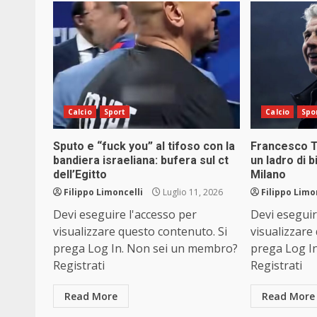
Calcio
Sport
Calcio
Spo
Sputo e “fuck you” al tifoso con la
Francesco T
bandiera israeliana: bufera sul ct
un ladro di b
dell’Egitto
Milano
Filippo Limoncelli
Luglio 11, 2026
Filippo Limo
Devi eseguire l'accesso per
Devi eseguir
visualizzare questo contenuto. Si
visualizzare
prega Log In. Non sei un membro?
prega Log I
Registrati
Registrati
Read More
Read More