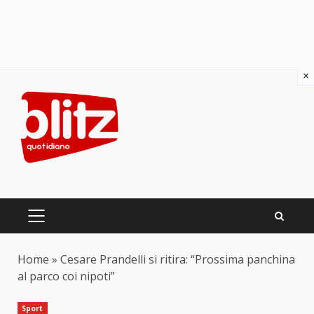
×
Skip
to
content
PRIMARY
MENU
Home
»
Cesare Prandelli si ritira: “Prossima panchina
al parco coi nipoti”
Sport