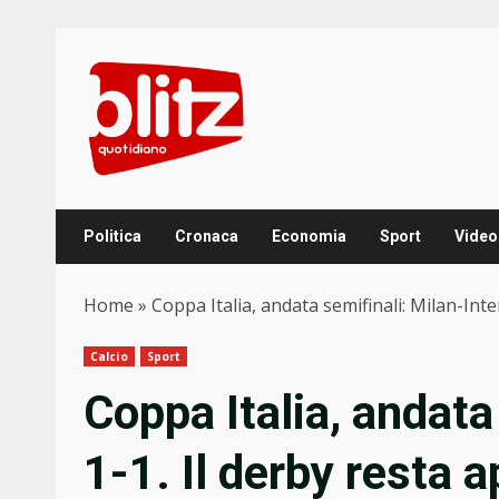
Skip
to
content
Politica
Cronaca
Economia
Sport
Video
Home
»
Coppa Italia, andata semifinali: Milan-Inter 
Calcio
Sport
Coppa Italia, andata
1-1. Il derby resta ap