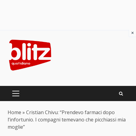
×
Skip
to
content
PRIMARY
MENU
Home
»
Cristian Chivu: “Prendevo farmaci dopo
l’infortunio. I compagni temevano che picchiassi mia
moglie”