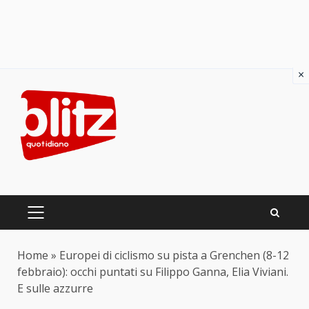
×
Skip
to
content
PRIMARY
MENU
Home
»
Europei di ciclismo su pista a Grenchen (8-12
febbraio): occhi puntati su Filippo Ganna, Elia Viviani.
E sulle azzurre