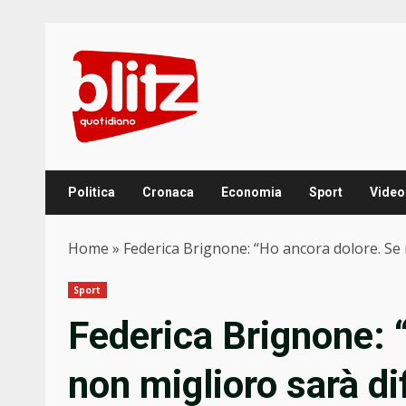
Skip
to
content
Politica
Cronaca
Economia
Sport
Video
Home
»
Federica Brignone: “Ho ancora dolore. Se n
Sport
Federica Brignone: 
non miglioro sarà dif