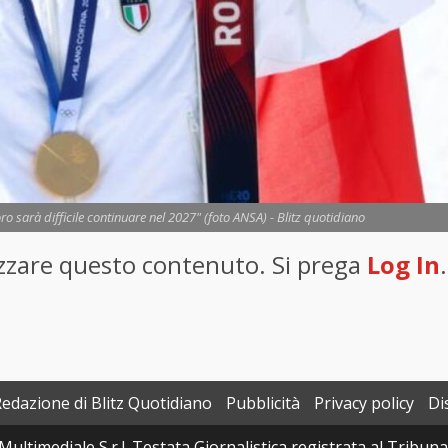
o sarà difficile continuare nel 2027" (foto ANSA) - Blitz quotidiano
lizzare questo contenuto. Si prega
Log In
.
Redazione di Blitz Quotidiano
Pubblicità
Privacy policy
Di
Multimediale S.r.l. Testata Giornalistica registrata al Tribun