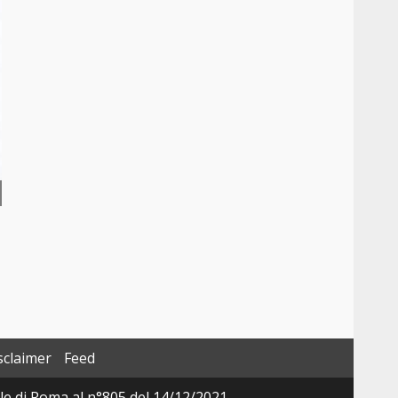
sclaimer
Feed
ale di Roma al n°805 del 14/12/2021