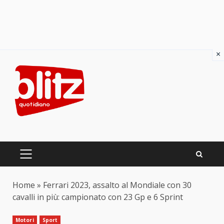
×
Skip
to
content
PRIMARY
MENU
Home
»
Ferrari 2023, assalto al Mondiale con 30
cavalli in più: campionato con 23 Gp e 6 Sprint
Motori
Sport