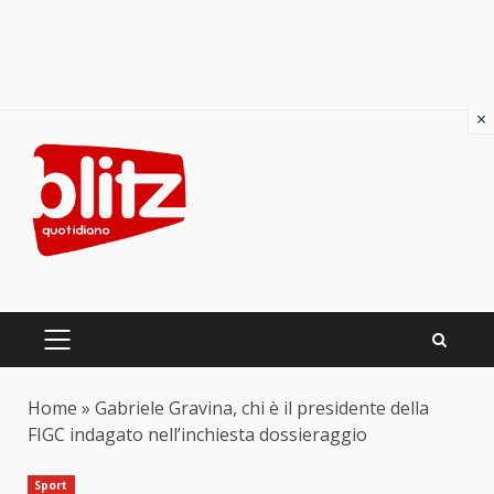
×
Skip
to
content
PRIMARY
MENU
Home
»
Gabriele Gravina, chi è il presidente della
FIGC indagato nell’inchiesta dossieraggio
Sport