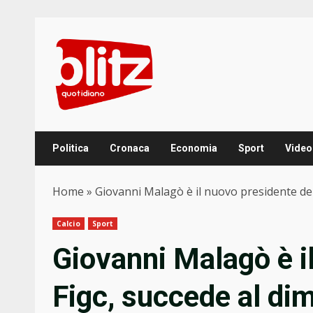
Skip
to
content
Politica
Cronaca
Economia
Sport
Video
Home
»
Giovanni Malagò è il nuovo presidente dell
Calcio
Sport
Giovanni Malagò è i
Figc, succede al dim