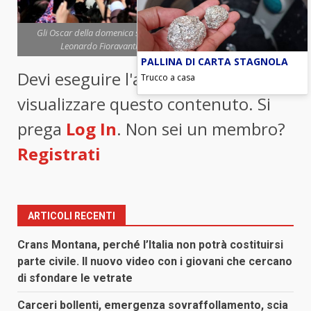
Gli Oscar della domenica sportiva: Leclerc, Larissa Iapichino e
Leonardo Fioravanti (foto ANSA) - Blitz quotidiano
PALLINA DI CARTA STAGNOLA
Devi eseguire l'accesso per
Trucco a casa
visualizzare questo contenuto. Si
prega
Log In
. Non sei un membro?
Registrati
ARTICOLI RECENTI
Crans Montana, perché l’Italia non potrà costituirsi
parte civile. Il nuovo video con i giovani che cercano
di sfondare le vetrate
Carceri bollenti, emergenza sovraffollamento, scia