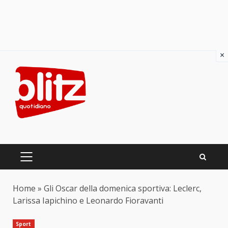
×
Skip
to
content
PRIMARY
MENU
Home
»
Gli Oscar della domenica sportiva: Leclerc,
Larissa Iapichino e Leonardo Fioravanti
Sport