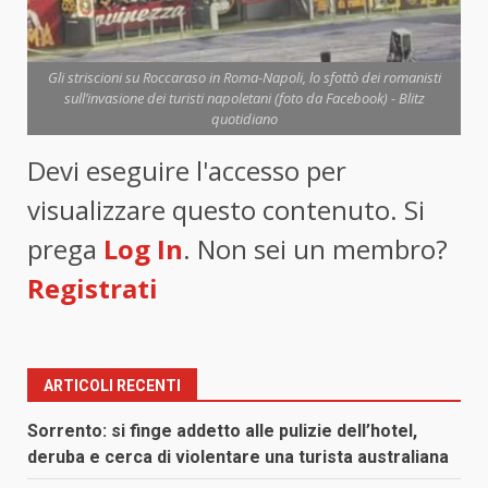
Gli striscioni su Roccaraso in Roma-Napoli, lo sfottò dei romanisti
sull’invasione dei turisti napoletani (foto da Facebook) - Blitz
quotidiano
Devi eseguire l'accesso per
visualizzare questo contenuto. Si
prega
Log In
. Non sei un membro?
Registrati
ARTICOLI RECENTI
Sorrento: si finge addetto alle pulizie dell’hotel,
deruba e cerca di violentare una turista australiana