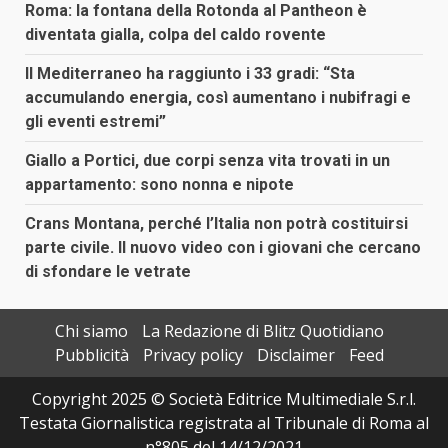
Roma: la fontana della Rotonda al Pantheon è
diventata gialla, colpa del caldo rovente
Il Mediterraneo ha raggiunto i 33 gradi: “Sta
accumulando energia, così aumentano i nubifragi e
gli eventi estremi”
Giallo a Portici, due corpi senza vita trovati in un
appartamento: sono nonna e nipote
Crans Montana, perché l’Italia non potrà costituirsi
parte civile. Il nuovo video con i giovani che cercano
di sfondare le vetrate
Chi siamo
La Redazione di Blitz Quotidiano
Pubblicità
Privacy policy
Disclaimer
Feed
Copyright 2025 © Società Editrice Multimediale S.r.l.
Testata Giornalistica registrata al Tribunale di Roma al
n°805 del 14/12/2021