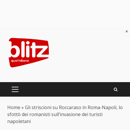
×
Skip
to
content
PRIMARY
MENU
Home
»
Gli striscioni su Roccaraso in Roma-Napoli, lo
sfottò dei romanisti sull’invasione dei turisti
napoletani