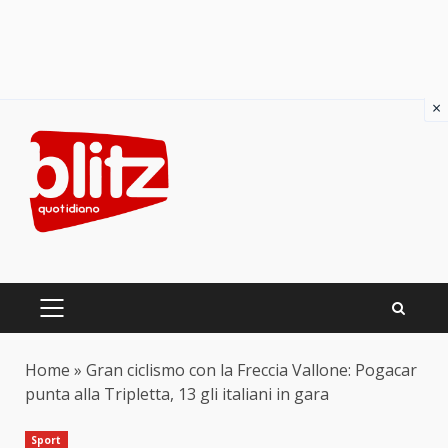
×
Skip
to
content
PRIMARY
MENU
Home
»
Gran ciclismo con la Freccia Vallone: Pogacar
punta alla Tripletta, 13 gli italiani in gara
Sport