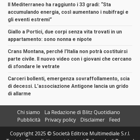
Il Mediterraneo ha raggiunto i 33 gradi: “Sta
accumulando energia, così aumentano i nubifragi e
gli eventi estremi”
Giallo a Portici, due corpi senza vita trovati in un
appartamento: sono nonna e nipote
Crans Montana, perché l’Italia non potrà costituirsi
parte civile. Il nuovo video con i giovani che cercano
di sfondare le vetrate
Carceri bollenti, emergenza sovraffollamento, scia
di decessi. L’associazione Antigone lancia un grido
di allarme
Chi siamo
La Redazione di Blitz Quotidiano
Pubblicità
Privacy policy
Disclaimer
Feed
Copyright 2025 © Società Editrice Multimediale S.r.l.