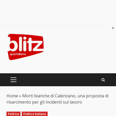
×
Skip
to
content
PRIMARY
MENU
Home
»
Morti bianche di Calenzano, una proposta di
risarcimento per gli incidenti sul lavoro
Politica
Politica Italiana