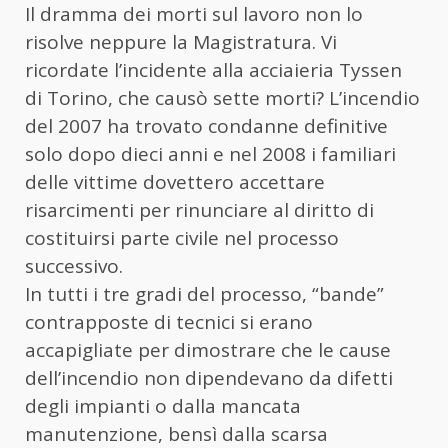
Il dramma dei morti sul lavoro non lo
risolve neppure la Magistratura. Vi
ricordate l’incidente alla acciaieria Tyssen
di Torino, che causò sette morti?
L’incendio
del 2007 ha trovato condanne definitive
solo
dopo dieci anni
e
nel
2008 i familiari
delle vittime
dovettero
accettar
e
risarcimenti
per rinunciare
al diritto di
costituirsi
parte civile
nel processo
successivo.
In tutti i tre gradi d
el
process
o,
“bande”
contrapposte di tecnici si erano
accapigliate per dimostrare che le cause
dell’incendio non dipendevano da difetti
degli impianti o dalla mancata
manutenzione, bensì dalla sca
rsa