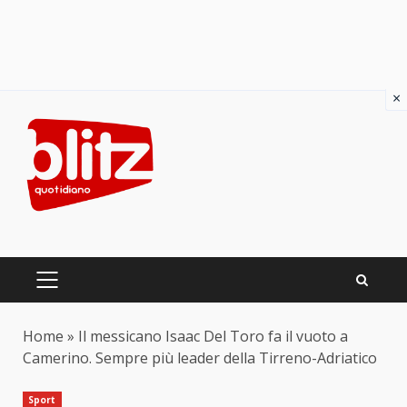
×
Skip
to
content
PRIMARY
MENU
Home
»
Il messicano Isaac Del Toro fa il vuoto a
Camerino. Sempre più leader della Tirreno-Adriatico
Sport