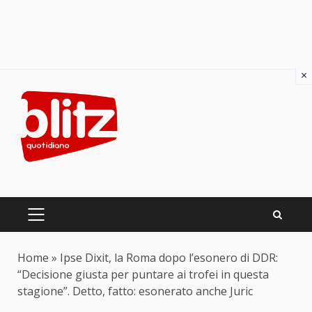
×
Skip
to
content
PRIMARY
MENU
Home
»
Ipse Dixit, la Roma dopo l’esonero di DDR:
“Decisione giusta per puntare ai trofei in questa
stagione”. Detto, fatto: esonerato anche Juric