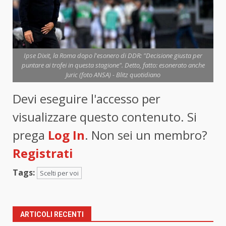
Ipse Dixit, la Roma dopo l'esonero di DDR: "Decisione giusta per
puntare ai trofei in questa stagione". Detto, fatto: esonerato anche
Juric (foto ANSA) - Blitz quotidiano
Devi eseguire l'accesso per
visualizzare questo contenuto. Si
prega
Log In
. Non sei un membro?
Registrati
Tags:
Scelti per voi
ARTICOLI RECENTI