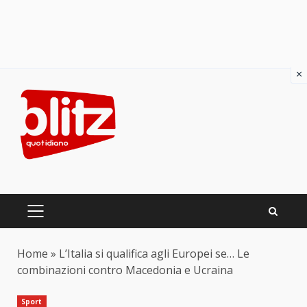
×
Skip
to
content
PRIMARY
MENU
Home
»
L’Italia si qualifica agli Europei se… Le
combinazioni contro Macedonia e Ucraina
Sport