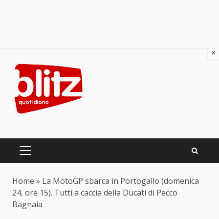
×
Skip
to
content
PRIMARY
MENU
Home
»
La MotoGP sbarca in Portogallo (domenica
24, ore 15). Tutti a caccia della Ducati di Pecco
Bagnaia