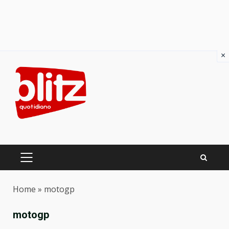
×
Skip
to
content
PRIMARY
MENU
Home
»
motogp
motogp