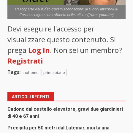
La scoperta del bidet, questo sconosciuto: ai Giochi invernali di
Cortina enigma con rubinetti nelle toilette (frame youtube)
Devi eseguire l'accesso per
visualizzare questo contenuto. Si
prega
Log In
. Non sei un membro?
Registrati
Tags:
nohome
primo piano
ARTICOLI RECENTI
Cadono dal cestello elevatore, gravi due giardinieri
di 40 e 67 anni
Precipita per 50 metri dal Latemar, morta una