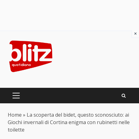
×
Skip
to
content
PRIMARY
MENU
Home
»
La scoperta del bidet, questo sconosciuto: ai
Giochi invernali di Cortina enigma con rubinetti nelle
toilette