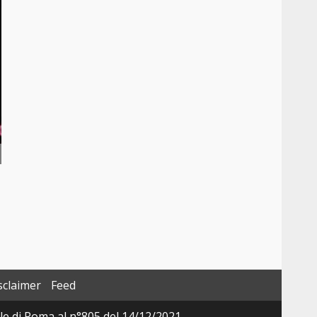
sclaimer
Feed
ale di Roma al n°805 del 14/12/2021