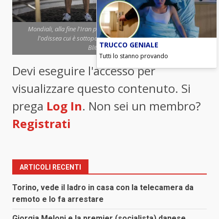
Mondiali, alla fine l'Iran protesta ufficialmente con la Fifa per
l'odissea cui è sottoposto solo per giocare (foto Ansa-
TRUCCO GENIALE
Blitzquotidiano)
Tutti lo stanno provando
Devi eseguire l'accesso per
visualizzare questo contenuto. Si
prega
Log In
. Non sei un membro?
Registrati
ARTICOLI RECENTI
Torino, vede il ladro in casa con la telecamera da
remoto e lo fa arrestare
Giorgia Meloni e la premier (socialista) danese