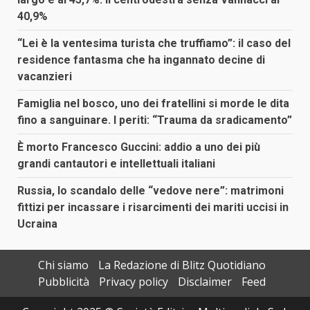
40,9%
“Lei è la ventesima turista che truffiamo”: il caso del
residence fantasma che ha ingannato decine di
vacanzieri
Famiglia nel bosco, uno dei fratellini si morde le dita
fino a sanguinare. I periti: “Trauma da sradicamento”
È morto Francesco Guccini: addio a uno dei più
grandi cantautori e intellettuali italiani
Russia, lo scandalo delle “vedove nere”: matrimoni
fittizi per incassare i risarcimenti dei mariti uccisi in
Ucraina
Chi siamo
La Redazione di Blitz Quotidiano
Pubblicità
Privacy policy
Disclaimer
Feed