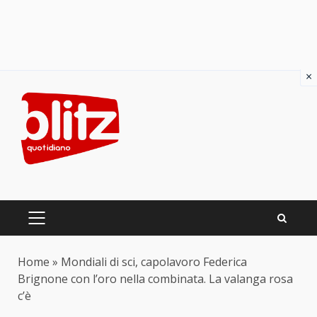
×
Skip
to
content
PRIMARY
MENU
Home
»
Mondiali di sci, capolavoro Federica
Brignone con l’oro nella combinata. La valanga rosa
c’è