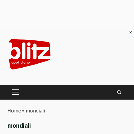
×
Skip
to
content
PRIMARY
MENU
Home
»
mondiali
mondiali