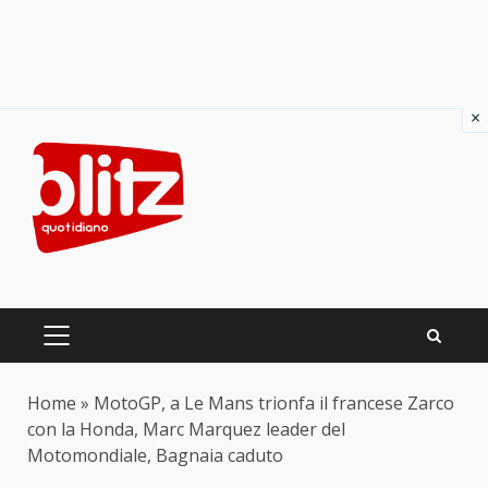
×
Skip
to
content
PRIMARY
MENU
Home
»
MotoGP, a Le Mans trionfa il francese Zarco
con la Honda, Marc Marquez leader del
Motomondiale, Bagnaia caduto