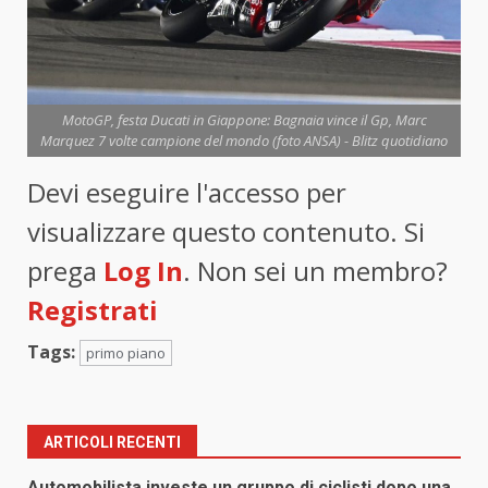
MotoGP, festa Ducati in Giappone: Bagnaia vince il Gp, Marc
Marquez 7 volte campione del mondo (foto ANSA) - Blitz quotidiano
Devi eseguire l'accesso per
visualizzare questo contenuto. Si
prega
Log In
. Non sei un membro?
Registrati
Tags:
primo piano
ARTICOLI RECENTI
Automobilista investe un gruppo di ciclisti dopo una