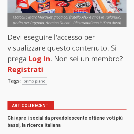
MotoGP, Marc Marquez gioca col fratello Alex e vince in Tailandia,
podio per Bagnaia, domino Ducati - Blitzquotidiano.it (Foto Ansa)
Devi eseguire l'accesso per
visualizzare questo contenuto. Si
prega
Log In
. Non sei un membro?
Registrati
Tags:
primo piano
ARTICOLI RECENTI
Chi apre i social da preadolescente ottiene voti più
bassi, la ricerca italiana