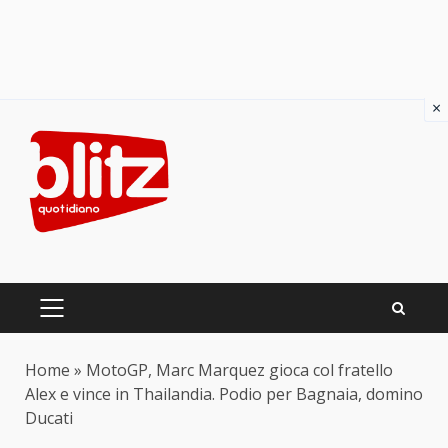
×
Skip
to
content
PRIMARY
MENU
Home
»
MotoGP, Marc Marquez gioca col fratello
Alex e vince in Thailandia. Podio per Bagnaia, domino
Ducati