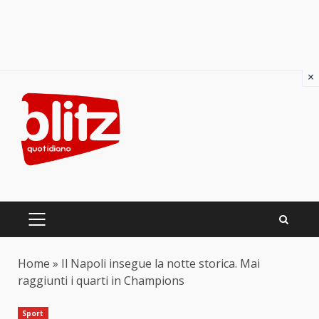
×
Skip
to
content
PRIMARY
MENU
Home
»
Il Napoli insegue la notte storica. Mai
raggiunti i quarti in Champions
Sport