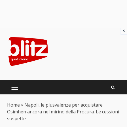
×
Skip
to
content
PRIMARY
MENU
Home
»
Napoli, le plusvalenze per acquistare
Osimhen ancora nel mirino della Procura. Le cessioni
sospette