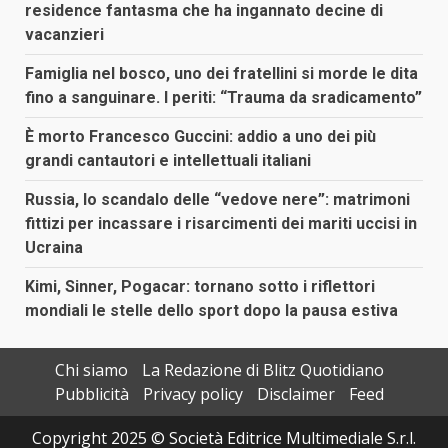
residence fantasma che ha ingannato decine di
vacanzieri
Famiglia nel bosco, uno dei fratellini si morde le dita
fino a sanguinare. I periti: “Trauma da sradicamento”
È morto Francesco Guccini: addio a uno dei più
grandi cantautori e intellettuali italiani
Russia, lo scandalo delle “vedove nere”: matrimoni
fittizi per incassare i risarcimenti dei mariti uccisi in
Ucraina
Kimi, Sinner, Pogacar: tornano sotto i riflettori
mondiali le stelle dello sport dopo la pausa estiva
Chi siamo
La Redazione di Blitz Quotidiano
Pubblicità
Privacy policy
Disclaimer
Feed
Copyright 2025 © Società Editrice Multimediale S.r.l.