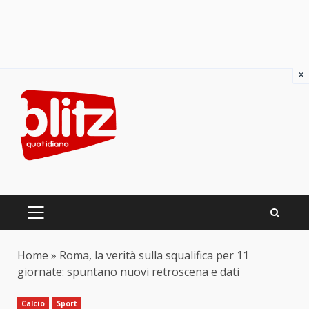
×
Skip
to
content
PRIMARY
MENU
Home
»
Roma, la verità sulla squalifica per 11
giornate: spuntano nuovi retroscena e dati
Calcio
Sport