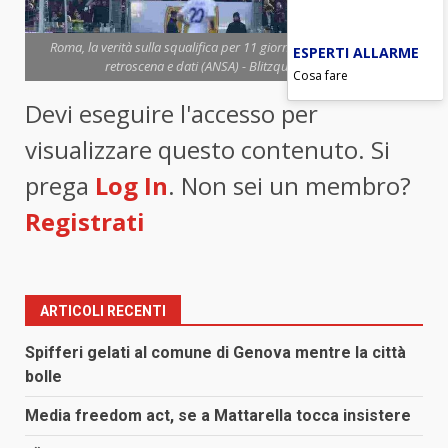
Roma, la verità sulla squalifica per 11 giornate: spuntano nuovi
ESPERTI ALLARME
retroscena e dati (ANSA) - Blitzquotidiano.it
Cosa fare
Devi eseguire l'accesso per
visualizzare questo contenuto. Si
prega
Log In
. Non sei un membro?
Registrati
ARTICOLI RECENTI
Spifferi gelati al comune di Genova mentre la città
bolle
Media freedom act, se a Mattarella tocca insistere