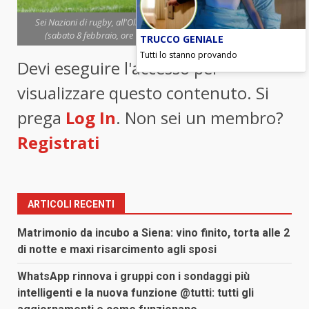
Sei Nazioni di rugby, all'Olimpico di Roma l'Italia sfida il Galles
(sabato 8 febbraio, ore 15,15) (foto Ansa-Blitzquotidiano)
TRUCCO GENIALE
Tutti lo stanno provando
Devi eseguire l'accesso per
visualizzare questo contenuto. Si
prega
Log In
. Non sei un membro?
Registrati
ARTICOLI RECENTI
Matrimonio da incubo a Siena: vino finito, torta alle 2
di notte e maxi risarcimento agli sposi
WhatsApp rinnova i gruppi con i sondaggi più
intelligenti e la nuova funzione @tutti: tutti gli