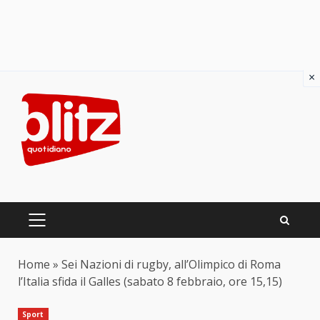
×
Skip
to
content
PRIMARY
MENU
Home
»
Sei Nazioni di rugby, all’Olimpico di Roma
l’Italia sfida il Galles (sabato 8 febbraio, ore 15,15)
Sport