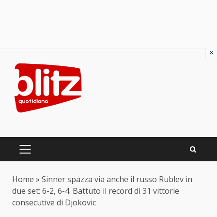
×
Skip
to
content
PRIMARY
MENU
Home
»
Sinner spazza via anche il russo Rublev in
due set: 6-2, 6-4. Battuto il record di 31 vittorie
consecutive di Djokovic