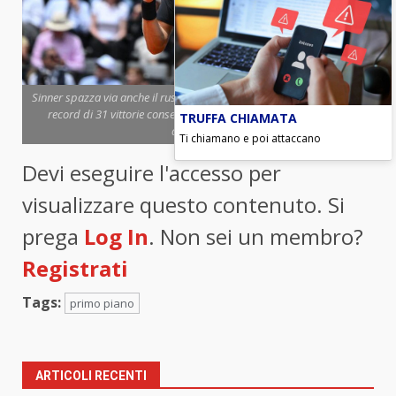
Sinner spazza via anche il russo Rublev in due set: 6-2, 6-4. Battuto il
record di 31 vittorie consecutive di Djokovic (foto ANSA) - Blitz
TRUFFA CHIAMATA
quotidiano
Ti chiamano e poi attaccano
Devi eseguire l'accesso per
visualizzare questo contenuto. Si
prega
Log In
. Non sei un membro?
Registrati
Tags:
primo piano
ARTICOLI RECENTI