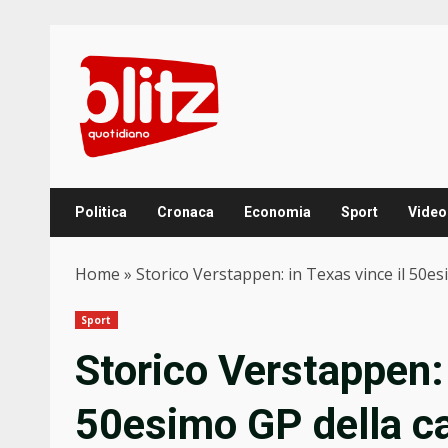
Skip
to
content
Politica
Cronaca
Economia
Sport
Video
Home
»
Storico Verstappen: in Texas vince il 50es
Sport
Storico Verstappen: 
50esimo GP della car