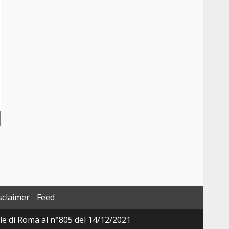
sclaimer
Feed
ale di Roma al n°805 del 14/12/2021