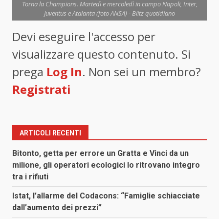
Torna la Champions. Martedì e mercoledì in campo Napoli, Inter,
Juventus e Atalanta (foto ANSA) - Blitz quotidiano
Devi eseguire l'accesso per
visualizzare questo contenuto. Si
prega
Log In
. Non sei un membro?
Registrati
ARTICOLI RECENTI
Bitonto, getta per errore un Gratta e Vinci da un
milione, gli operatori ecologici lo ritrovano integro
tra i rifiuti
Istat, l’allarme del Codacons: “Famiglie schiacciate
dall’aumento dei prezzi”