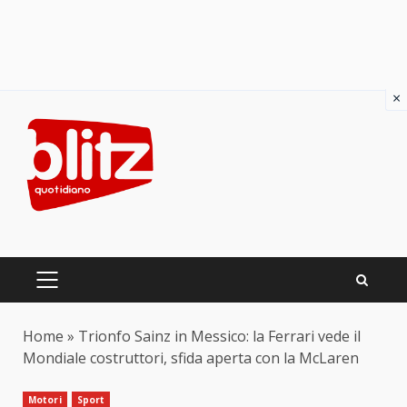
×
Skip
to
content
PRIMARY
MENU
Home
»
Trionfo Sainz in Messico: la Ferrari vede il
Mondiale costruttori, sfida aperta con la McLaren
Motori
Sport