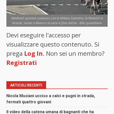
Weekend sportivo sontuoso con la Milano-Sanremo, la MotoGP in
Brasile, Sinner a Miami e la serie A (foto ANSA) - Blitz quotidiano
Devi eseguire l'accesso per
visualizzare questo contenuto. Si
prega
Log In
. Non sei un membro?
Registrati
ARTICOLI RECENTI
Nicola Musiani ucciso a calci e pugni in strada,
fermati quattro giovani
Il video della catena umana di bagnanti che ha