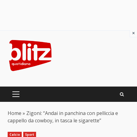
×
Skip
to
content
PRIMARY
MENU
Home
»
Zigoni: “Andai in panchina con pelliccia e
cappello da cowboy, in tasca le sigarette”
Calcio
Sport