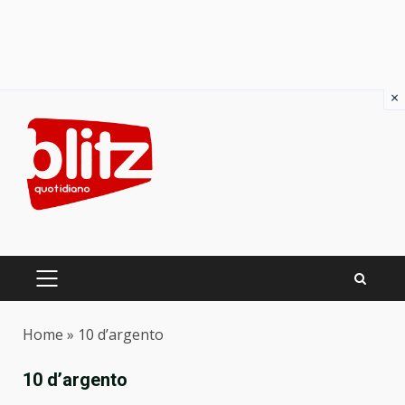
×
Skip
to
content
PRIMARY
MENU
Home
»
10 d’argento
10 d’argento