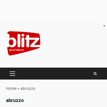
×
Skip
to
content
PRIMARY
MENU
Home
»
abruzzo
abruzzo