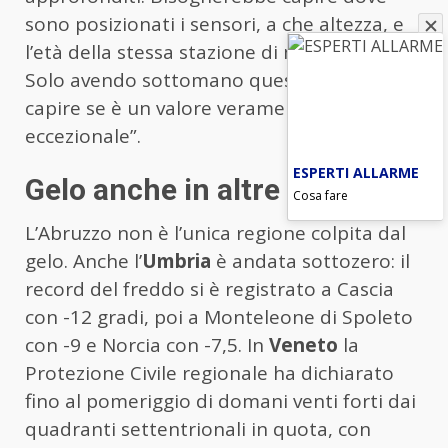
sono posizionati i sensori, a che altezza, e
l’età della stessa stazione di monitoraggio.
Solo avendo sottomano questi dati si potrà
capire se è un valore veramente
eccezionale”.
ESPERTI ALLARME
Gelo anche in altre Regioni
Cosa fare
L’Abruzzo non è l’unica regione colpita dal
gelo. Anche l’
Umbria
è andata sottozero: il
record del freddo si è registrato a Cascia
con -12 gradi, poi a Monteleone di Spoleto
con -9 e Norcia con -7,5. In
Veneto
la
Protezione Civile regionale ha dichiarato
fino al pomeriggio di domani venti forti dai
quadranti settentrionali in quota, con