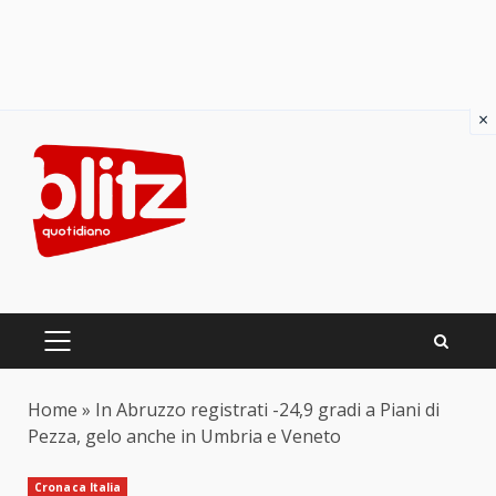
×
Skip
to
content
PRIMARY
MENU
Home
»
In Abruzzo registrati -24,9 gradi a Piani di
Pezza, gelo anche in Umbria e Veneto
Cronaca Italia