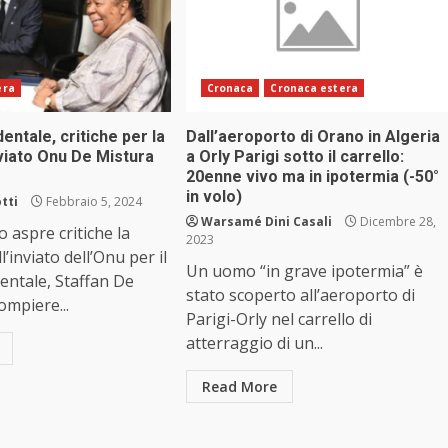
era
Cronaca
Cronaca estera
entale, critiche per la
Dall’aeroporto di Orano in Algeria
inviato Onu De Mistura
a Orly Parigi sotto il carrello:
20enne vivo ma in ipotermia (-50°
in volo)
tti
Febbraio 5, 2024
Warsamé Dini Casali
Dicembre 28,
 aspre critiche la
2023
l’inviato dell’Onu per il
Un uomo “in grave ipotermia” è
entale, Staffan De
stato scoperto all’aeroporto di
ompiere...
Parigi-Orly nel carrello di
atterraggio di un...
Read More