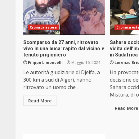
Cronaca estera
Cronaca est
Scomparso da 27 anni, ritrovato
Sahara occid
vivo in una buca: rapito dal vicino e
visita dell’
tenuto prigioniero
in Sudafrica
Filippo Limoncelli
Maggio 16, 2024
Lorenzo Brio
Le autorità giudiziarie di Djelfa, a
Ha provocato
300 km a sud di Algeri, hanno
decisione del
ritrovato un uomo che...
Sahara occid
Mistura, di c
Read More
Read More