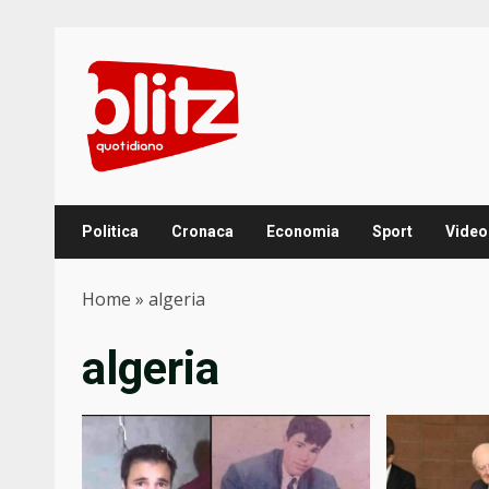
Skip
to
content
Politica
Cronaca
Economia
Sport
Video
Home
»
algeria
algeria