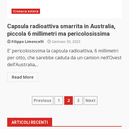
Cronaca estera
Capsula radioattiva smarrita in Australia,
piccola 6 millimetri ma pericolosissima
Filippo Limoncelli
Gennaio 30, 2023
E’ pericolosissima la capsula radioattiva, 6 millimetri
per otto, che sarebbe caduta da un camion nell’Ovest
dell’Australia,...
Read More
Paginazione
Previous
1
2
3
Next
degli
articoli
ARTICOLI RECENTI