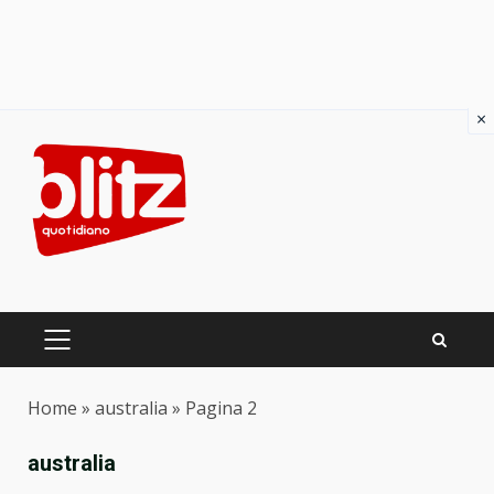
×
Skip
to
content
PRIMARY
MENU
Home
»
australia
»
Pagina 2
australia