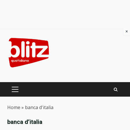
×
Skip
to
content
PRIMARY
MENU
Home
»
banca d'italia
banca d’italia